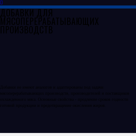
ДОБАВКИ ДЛЯ
МЯСОПЕРЕРАБАТЫВАЮЩИХ
ПРОИЗВОДСТВ
Добавки не имеют аналогов и адаптированы под задачи
мясоперерабатывающих производств, производителей и поставщиков
охлажденного мяса. Основные свойства - продление сроков годности
готовой продукции и предотвращение окисления жиров.